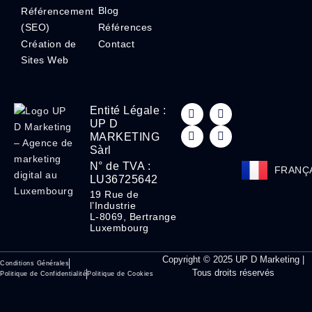
Blog
Référencement
(SEO)
Références
Création de
Contact
Sites Web
Entité Légale :
UP D
MARKETING
Sàrl
N° de TVA :
FRANÇ
ENGLI
LU36725642
19 Rue de
l’Industrie
L-8069, Bertrange
Luxembourg
Copyright © 2025 UP D Marketing |
Conditions Générales
Tous droits réservés
Politique de Confidentialité
Politique de Cookies